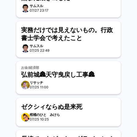
サムスル
07/27 23:17
実務だけでは見えないもの。行政
書士学会で考えたこと
サムスル
07/25 22:49
お金/経済部
弘前城🏯天守曳戻し工事🏯
リサッチ
07/25 11:00
ゼクシィならぬ是来死
棺桶のひと みけら
07/25 10:25