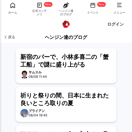
New
New
公式コンテ
ヘンジン達
ホーム
イベント
メニュー
ンツ
のブログ
ログイン
ヘンジン達のブログ
戻る
新宿のバーで、小林多喜二の「蟹
工船」で謎に盛り上がる
サムスル
08/08 11:44
祈りと祭りの間、日本に生まれた
良いところ取りの夏
ブライアン
08/04 19:45