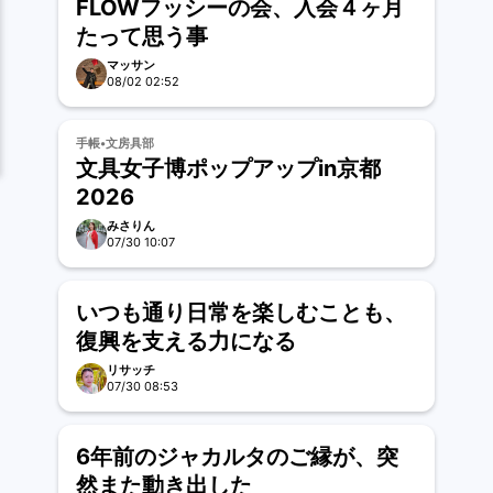
FLOWフッシーの会、入会４ヶ月
たって思う事
マッサン
08/02 02:52
手帳•文房具部
文具女子博ポップアップin京都
2026
みさりん
07/30 10:07
いつも通り日常を楽しむことも、
復興を支える力になる
リサッチ
07/30 08:53
6年前のジャカルタのご縁が、突
然また動き出した