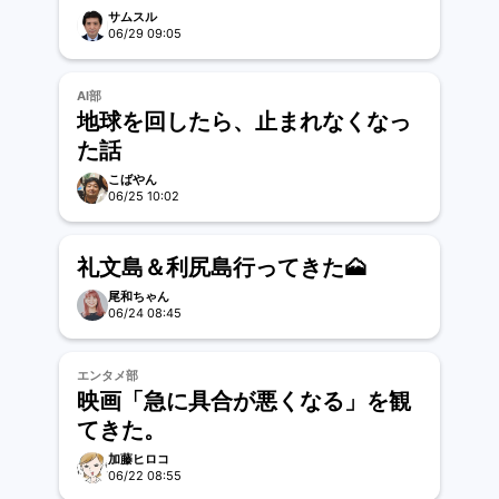
とやればいい！
サムスル
06/29 09:05
AI部
地球を回したら、止まれなくなっ
た話
こばやん
06/25 10:02
礼文島＆利尻島行ってきた🗻
尾和ちゃん
06/24 08:45
エンタメ部
映画「急に具合が悪くなる」を観
てきた。
加藤ヒロコ
06/22 08:55