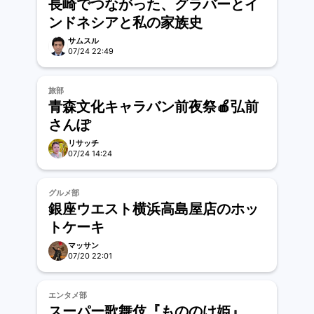
長崎でつながった、グラバーとイ
ンドネシアと私の家族史
サムスル
07/24 22:49
旅部
青森文化キャラバン前夜祭🍎弘前
さんぽ
リサッチ
07/24 14:24
グルメ部
銀座ウエスト横浜高島屋店のホッ
トケーキ
マッサン
07/20 22:01
エンタメ部
スーパー歌舞伎『もののけ姫』