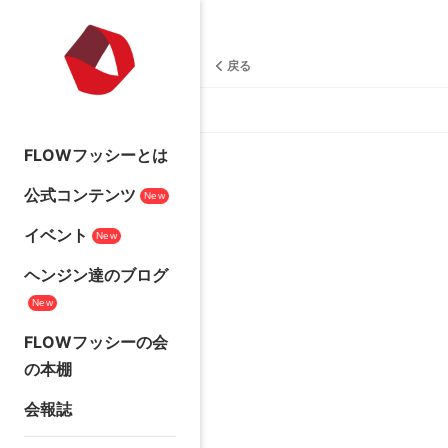
戻る
FLOWフッシーとは
公式コンテンツ
New
イベント
New
ヘンジン達のブログ
New
FLOWフッシーの会
の本棚
会報誌